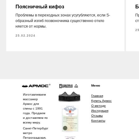
Поясничный кифоз
Б
Проблемы в переходных зонах усугубляются, если S-
П
образный изгиб позвоночника существенно откло
с
няется от нормы.
2
25.02.2024
Меню
Изготавливаем
Главная
массажер
Купить Армос
Армос для
О методе
спины с 1991
Инструкция
года. Продаем
Отзывы
и доставляем по
Контакты
всему миру.
Санкт-Петербург
метро
Петроградская,